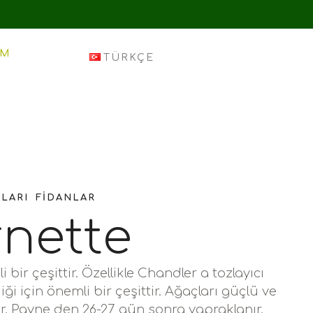
IM
TÜRKÇE
NLARI
FIDANLAR
rnette
i bir çeşittir. Özellikle Chandler a tozlayıcı
iği için önemli bir çeşittir. Ağaçları güçlü ve
r. Payne den 26-27 gün sonra yapraklanır.