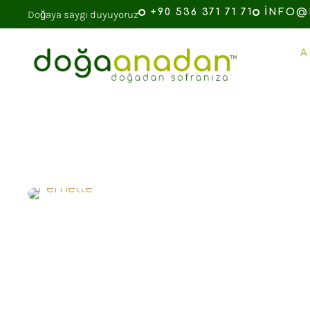
+90 536 371 71 71
INFO@
Doğaya saygı duyuyoruz
A