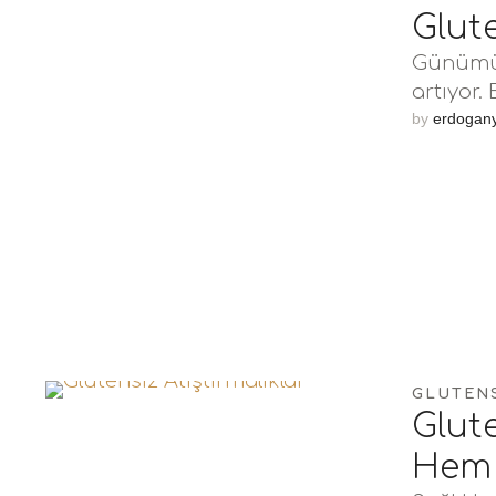
Glut
Günümüz
artıyor.
büyük 
by 
erdogan
GLUTEN
Glute
Hem 