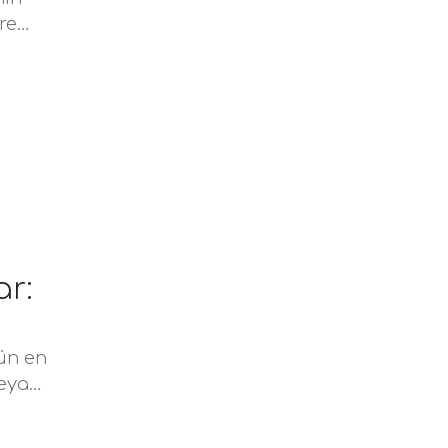
re
ar:
nün en
veya