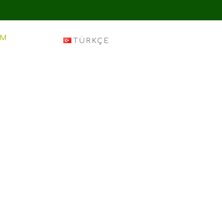
IM
TÜRKÇE