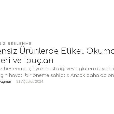
SIZ BESLENME
ensiz Ürünlerde Etiket Okum
ri ve İpuçları
z beslenme, çölyak hastalığı veya gluten duyarlılı
 için hayati bir öneme sahiptir. Ancak daha da ön
yagmur
31 Ağustos 2024