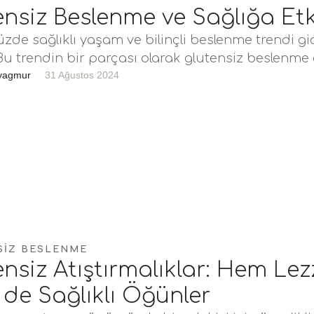
ensiz Beslenme ve Sağlığa Etki
de sağlıklı yaşam ve bilinçli beslenme trendi gi
 Bu trendin bir parçası olarak glutensiz beslenme
…
yagmur
31 Ağustos 2024
SIZ BESLENME
nsiz Atıştırmalıklar: Hem Lezz
de Sağlıklı Öğünler