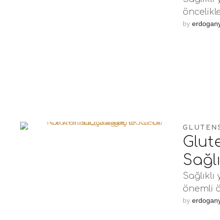
öncelikl
sağlıklı
by 
erdogan
GLUTEN
Glute
Sağl
Sağlıklı
önemli ö
gluten d
by 
erdogan