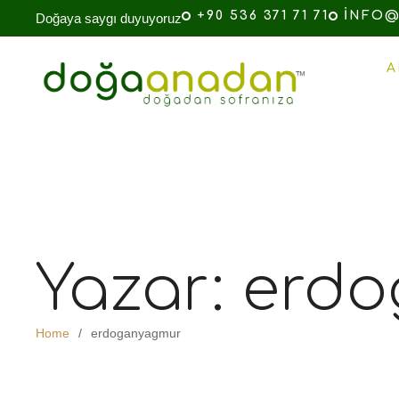
+90 536 371 71 71
INFO@
Doğaya saygı duyuyoruz
A
Yazar:
erdo
Home
/
erdoganyagmur