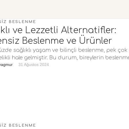
SIZ BESLENME
klı ve Lezzetli Alternatifler:
ensiz Beslenme ve Ürünler
e sağlıklı yaşam ve bilinçli beslenme, pek çok 
elikli hale gelmiştir. Bu durum, bireylerin beslenm
klarını …
yagmur
31 Ağustos 2024
SIZ BESLENME