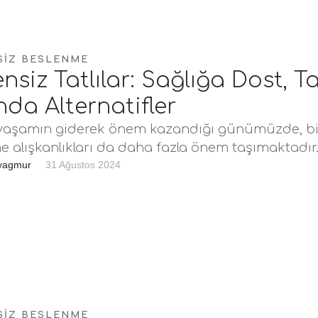
SIZ BESLENME
nsiz Tatlılar: Sağlığa Dost, Ta
nda Alternatifler
ı yaşamın giderek önem kazandığı günümüzde, bil
 alışkanlıkları da daha fazla önem taşımaktadır
 ürünler satan bir …
yagmur
31 Ağustos 2024
SIZ BESLENME