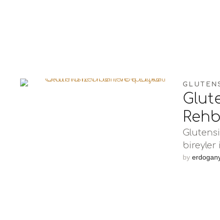
GLUTEN
Glut
Rehbe
Glutensi
bireyler
…
by 
erdogan