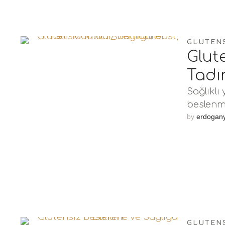
GLUTEN
Glute
Tadı
Sağlıkl
beslenme
Sağlıklı
by 
erdogan
GLUTEN