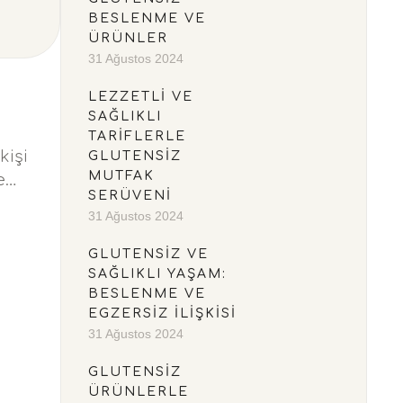
BESLENME VE
ÜRÜNLER
31 Ağustos 2024
LEZZETLI VE
SAĞLIKLI
TARIFLERLE
kişi
GLUTENSIZ
MUTFAK
e
SERÜVENI
31 Ağustos 2024
GLUTENSIZ VE
SAĞLIKLI YAŞAM:
BESLENME VE
EGZERSIZ İLIŞKISI
31 Ağustos 2024
GLUTENSIZ
ÜRÜNLERLE