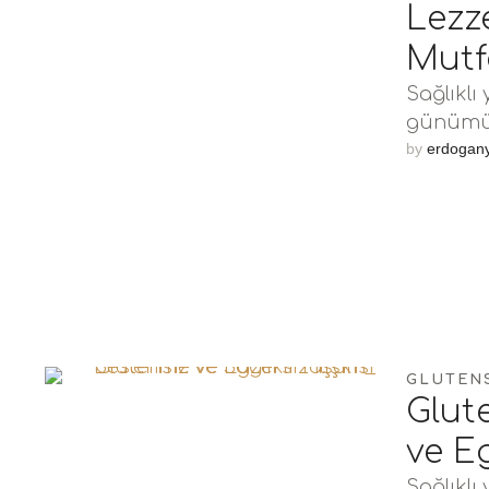
Lezze
Mutf
Sağlıklı
günümüz
konudur
by 
erdogan
GLUTEN
Glut
ve Eg
Sağlıklı