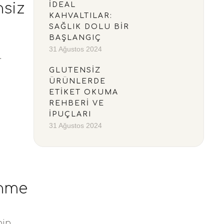
nsiz
İDEAL
KAHVALTILAR:
SAĞLIK DOLU BIR
BAŞLANGIÇ
31 Ağustos 2024
GLUTENSIZ
ÜRÜNLERDE
ETIKET OKUMA
REHBERI VE
İPUÇLARI
31 Ağustos 2024
enme
nin