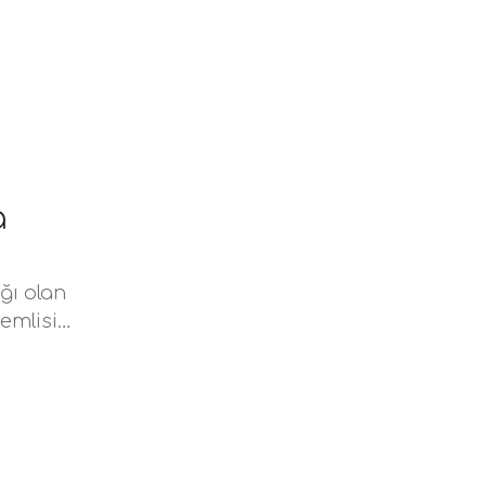
a
ğı olan
emlisi