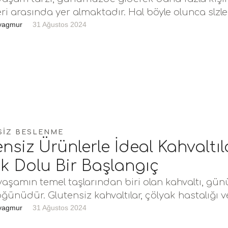
eri arasında yer almaktadır. Hal böyle olunca slzle
 yaşamın …
yagmur
31 Ağustos 2024
SIZ BESLENME
nsiz Ürünlerle İdeal Kahvaltıl
ık Dolu Bir Başlangıç
 yaşamın temel taşlarından biri olan kahvaltı, gü
ğünüdür. Glutensiz kahvaltılar, çölyak hastalığı 
uyarlılığı …
yagmur
31 Ağustos 2024