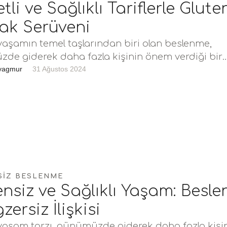
tli ve Sağlıklı Tariflerle Glute
ak Serüveni
 yaşamın temel taşlarından biri olan beslenme,
de giderek daha fazla kişinin önem verdiği bir
. Glutensiz beslenme, …
yagmur
31 Ağustos 2024
SIZ BESLENME
ensiz ve Sağlıklı Yaşam: Besl
zersiz İlişkisi
 yaşam tarzı, günümüzde giderek daha fazla kişi